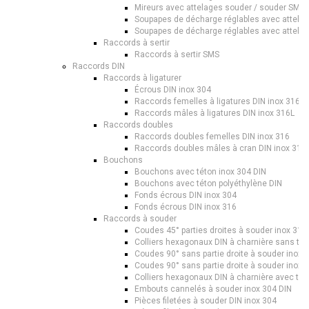
Mireurs avec attelages souder / souder SMS 
Soupapes de décharge réglables avec attela
Soupapes de décharge réglables avec attela
Raccords à sertir
Raccords à sertir SMS
Raccords DIN
Raccords à ligaturer
Écrous DIN inox 304
Raccords femelles à ligatures DIN inox 316L
Raccords mâles à ligatures DIN inox 316L
Raccords doubles
Raccords doubles femelles DIN inox 316
Raccords doubles mâles à cran DIN inox 316
Bouchons
Bouchons avec téton inox 304 DIN
Bouchons avec téton polyéthylène DIN
Fonds écrous DIN inox 304
Fonds écrous DIN inox 316
Raccords à souder
Coudes 45° parties droites à souder inox 316
Colliers hexagonaux DIN à charnière sans tig
Coudes 90° sans partie droite à souder inox 
Coudes 90° sans partie droite à souder inox 
Colliers hexagonaux DIN à charnière avec tig
Embouts cannelés à souder inox 304 DIN
Pièces filetées à souder DIN inox 304