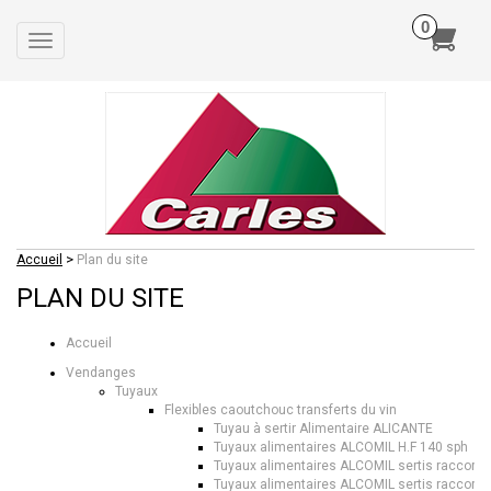
Toggle
navigation
>
Accueil
Plan du site
PLAN DU SITE
Accueil
Vendanges
Tuyaux
Flexibles caoutchouc transferts du vin
Tuyau à sertir Alimentaire ALICANTE
Tuyaux alimentaires ALCOMIL H.F 140 sph
Tuyaux alimentaires ALCOMIL sertis raccor
Tuyaux alimentaires ALCOMIL sertis raccor