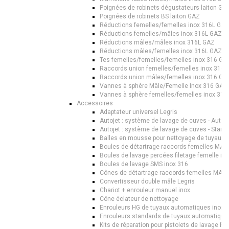
Poignées de robinets dégustateurs laiton GA
Poignées de robinets BS laiton GAZ
Réductions femelles/femelles inox 316L GAZ
Réductions femelles/mâles inox 316L GAZ
Réductions mâles/mâles inox 316L GAZ
Réductions mâles/femelles inox 316L GAZ
Tes femelles/femelles/femelles inox 316 GA
Raccords union femelles/femelles inox 316 
Raccords union mâles/femelles inox 316 GA
Vannes à sphère Mâle/Femelle Inox 316 GAZ
Vannes à sphère femelles/femelles inox 316
Accessoires
Adaptateur universel Legris
Autojet : système de lavage de cuves - Auto
Autojet : système de lavage de cuves - Stand
Balles en mousse pour nettoyage de tuyaux
Boules de détartrage raccords femelles MAC
Boules de lavage percées filetage femelle in
Boules de lavage SMS inox 316
Cônes de détartrage raccords femelles MAC
Convertisseur double mâle Legris
Chariot + enrouleur manuel inox
Cône éclateur de nettoyage
Enrouleurs HG de tuyaux automatiques inox
Enrouleurs standards de tuyaux automatique
Kits de réparation pour pistolets de lavage P