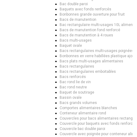
Bac double paroi
Baquets avec fonds renforcés
Bonbonnes grande ouverture pour fruit
Bacs de manutention
Bac rectangulaire multi-usages 10L alimentai
Bacs de manutention fond renforcé
Bacs de manutention à 4 roues
Bacs multi-usages
Baquet ovale
Bacs rectangulaires multi-usages poignées
Bonbonnes en verre habillées plastique ajour
Bacs plats multi-usages alimentaires
Bacs rectangulaires
Bacs rectangulaires emboitables
Bacs renforcés
Bac rond lie de vin
Bac rond neutre
Baquet de soutirage
Bassin ovale
Bacs grands volumes
Comportes alimentaires blanches
Conteneur alimentaire rond
Couvercles pour bacs alimentaires rectangul
Couvercle pour baquets avec fonds renforcés
Couvercle bac double paroi
Couvercle avec poignée pour conteneur alime