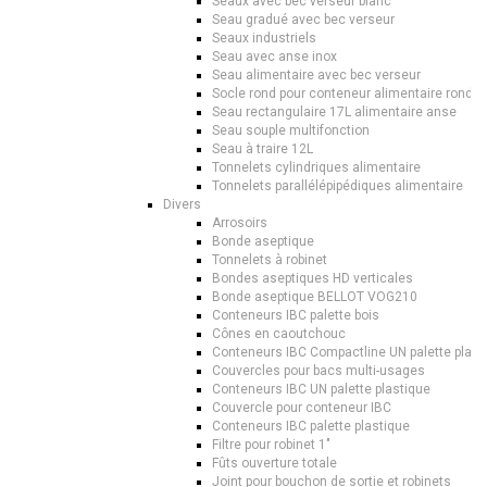
Seaux avec bec verseur blanc
Seau gradué avec bec verseur
Seaux industriels
Seau avec anse inox
Seau alimentaire avec bec verseur
Socle rond pour conteneur alimentaire rond
Seau rectangulaire 17L alimentaire anse
Seau souple multifonction
Seau à traire 12L
Tonnelets cylindriques alimentaire
Tonnelets parallélépipédiques alimentaire
Divers
Arrosoirs
Bonde aseptique
Tonnelets à robinet
Bondes aseptiques HD verticales
Bonde aseptique BELLOT VOG210
Conteneurs IBC palette bois
Cônes en caoutchouc
Conteneurs IBC Compactline UN palette plast
Couvercles pour bacs multi-usages
Conteneurs IBC UN palette plastique
Couvercle pour conteneur IBC
Conteneurs IBC palette plastique
Filtre pour robinet 1"
Fûts ouverture totale
Joint pour bouchon de sortie et robinets