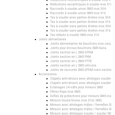
Réductions concentriques à souder inox 316
Réductions excentriques à souder inox 316 
Raccords à souder union SMS inox 304
Raccords à souder union SMS inox 316
Tes à souder avec parties droites inox 304 S
Tes à souder avec parties droites inox 316 S
Tes à souder sans parties droites inox 304 S
Tes à souder sans parties droites inox 316 S
Tes réduits à souder SMS inox 316
Joints alimentaires
Joints alimentaires de bouchons inox caout
Joints pour écrous bouchons SMS buna
Joints section en L SMS EPDM
Joints section en L SMS FKM
Joints section en L SMS PTFE
Joints section en L SMS silicone
Joints de raccords SMS EPDM noirs section c
Accessoires
Clapets anti-retours avec attelages souder /
Clapets anti-retours avec attelages souder /
Eclairages 24 volts pour mireurs SMS
Filtres Reps Inox SMS
Grilles de protections pour mireurs SMS inox 
Mireurs lisses/lisses inox 316L SMS
Mireurs avec attelages mâles / femelles SMS
Mireurs avec attelages mâles / femelles SMS
Mireurs avec attelages souder / souder SMS 