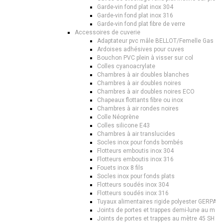
Garde-vin fond plat inox 304
Garde-vin fond plat inox 316
Garde-vin fond plat fibre de verre
Accessoires de cuverie
Adaptateur pvc mâle BELLOT/Femelle Gas
Ardoises adhésives pour cuves
Bouchon PVC plein à visser sur col
Colles cyanoacrylate
Chambres à air doubles blanches
Chambres à air doubles noires
Chambres à air doubles noires ECO
Chapeaux flottants fibre ou inox
Chambres à air rondes noires
Colle Néoprène
Colles silicone E43
Chambres à air translucides
Socles inox pour fonds bombés
Flotteurs emboutis inox 304
Flotteurs emboutis inox 316
Fouets inox 8 fils
Socles inox pour fonds plats
Flotteurs soudés inox 304
Flotteurs soudés inox 316
Tuyaux alimentaires rigide polyester GERPAL
Joints de portes et trappes demi-lune au mèt
Joints de portes et trappes au mètre 45 SH T