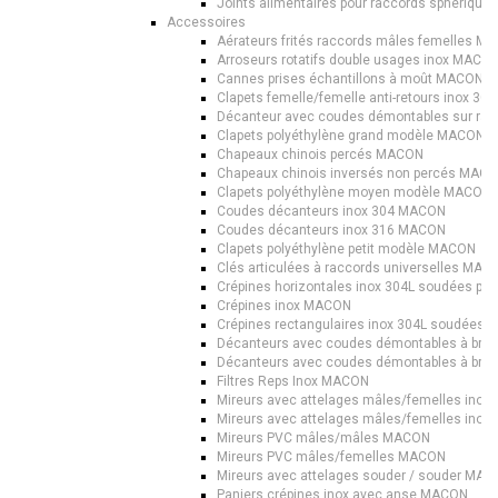
Joints alimentaires pour raccords sphérique
Accessoires
Aérateurs frités raccords mâles femelles M
Arroseurs rotatifs double usages inox MACO
Cannes prises échantillons à moût MACON
Clapets femelle/femelle anti-retours inox 3
Décanteur avec coudes démontables sur racc
Clapets polyéthylène grand modèle MACON
Chapeaux chinois percés MACON
Chapeaux chinois inversés non percés MACO
Clapets polyéthylène moyen modèle MACON
Coudes décanteurs inox 304 MACON
Coudes décanteurs inox 316 MACON
Clapets polyéthylène petit modèle MACON
Clés articulées à raccords universelles MAC
Crépines horizontales inox 304L soudées p
Crépines inox MACON
Crépines rectangulaires inox 304L soudées
Décanteurs avec coudes démontables à brid
Décanteurs avec coudes démontables à brid
Filtres Reps Inox MACON
Mireurs avec attelages mâles/femelles ino
Mireurs avec attelages mâles/femelles ino
Mireurs PVC mâles/mâles MACON
Mireurs PVC mâles/femelles MACON
Mireurs avec attelages souder / souder MAC
Paniers crépines inox avec anse MACON