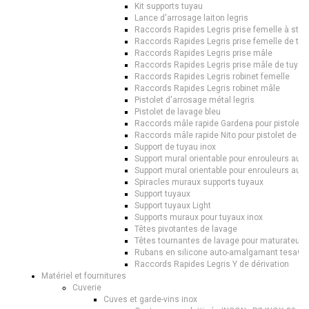
Kit supports tuyau
Lance d'arrosage laiton legris
Raccords Rapides Legris prise femelle à sto
Raccords Rapides Legris prise femelle de tu
Raccords Rapides Legris prise mâle
Raccords Rapides Legris prise mâle de tuyau
Raccords Rapides Legris robinet femelle
Raccords Rapides Legris robinet mâle
Pistolet d'arrosage métal legris
Pistolet de lavage bleu
Raccords mâle rapide Gardena pour pistolet 
Raccords mâle rapide Nito pour pistolet de la
Support de tuyau inox
Support mural orientable pour enrouleurs au
Support mural orientable pour enrouleurs au
Spiracles muraux supports tuyaux
Support tuyaux
Support tuyaux Light
Supports muraux pour tuyaux inox
Têtes pivotantes de lavage
Têtes tournantes de lavage pour maturateurs
Rubans en silicone auto-amalgamant tesa® 4
Raccords Rapides Legris Y de dérivation
Matériel et fournitures
Cuverie
Cuves et garde-vins inox