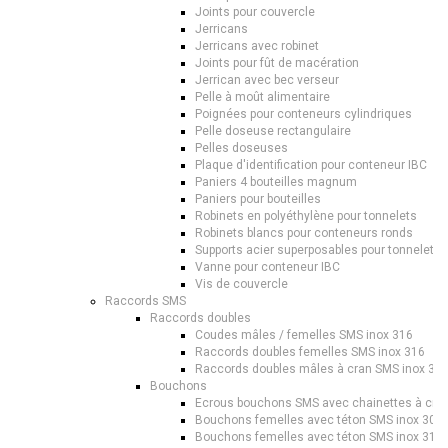
Joints pour couvercle
Jerricans
Jerricans avec robinet
Joints pour fût de macération
Jerrican avec bec verseur
Pelle à moût alimentaire
Poignées pour conteneurs cylindriques
Pelle doseuse rectangulaire
Pelles doseuses
Plaque d'identification pour conteneur IBC
Paniers 4 bouteilles magnum
Paniers pour bouteilles
Robinets en polyéthylène pour tonnelets
Robinets blancs pour conteneurs ronds
Supports acier superposables pour tonnelets
Vanne pour conteneur IBC
Vis de couvercle
Raccords SMS
Raccords doubles
Coudes mâles / femelles SMS inox 316
Raccords doubles femelles SMS inox 316
Raccords doubles mâles à cran SMS inox 31
Bouchons
Ecrous bouchons SMS avec chainettes à cran
Bouchons femelles avec téton SMS inox 304
Bouchons femelles avec téton SMS inox 316