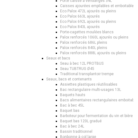
Porte caisse à vendanges 34L
Caisses ajourées empilables et emboitables
Eco Palox 472L ajourés ou pleins
Eco Palox 663L ajourés
Eco Palox 692L ajourés ou pleins
Eco Palox 843L ajourés
Porte-cagettes moulées blancs
Palox renforcés 1060L ajourés ou pleins
Palox renforcés 686L pleins
Palox renforcés 840L pleins
Palox renforcés 888L ajourés ou pleins
Seaux et bacs
Seau à bec 12L PROTBUS
Seau TUBTRUG Ø45
Traditional transplantoir trempe
Seaux, bacs et contenants
Assiettes plastiques réutilisables
Bac rectangulaire multi-usages 13L
Baquets hauts
Bacs alimentaires rectangulaires emboitable
Bac à bec 45L
Baquet bas
Barboteur pour fermentation du vin et bière
Baquet bas 120L gradué
Bac à bec 24L
Bassin traditionnel
Bonbonne à col large