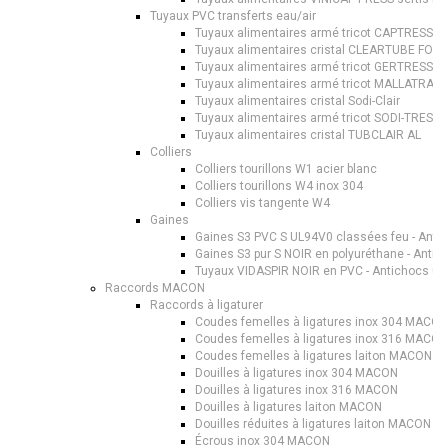
Tuyaux PVC transferts eau/air
Tuyaux alimentaires armé tricot CAPTRESS A
Tuyaux alimentaires cristal CLEARTUBE FOO
Tuyaux alimentaires armé tricot GERTRESS F
Tuyaux alimentaires armé tricot MALLATRAN
Tuyaux alimentaires cristal Sodi-Clair
Tuyaux alimentaires armé tricot SODI-TRESS
Tuyaux alimentaires cristal TUBCLAIR AL
Colliers
Colliers tourillons W1 acier blanc
Colliers tourillons W4 inox 304
Colliers vis tangente W4
Gaines
Gaines S3 PVC S UL94V0 classées feu - Anti
Gaines S3 pur S NOIR en polyuréthane - Antic
Tuyaux VIDASPIR NOIR en PVC - Antichocs us
Raccords MACON
Raccords à ligaturer
Coudes femelles à ligatures inox 304 MACON
Coudes femelles à ligatures inox 316 MACON
Coudes femelles à ligatures laiton MACON
Douilles à ligatures inox 304 MACON
Douilles à ligatures inox 316 MACON
Douilles à ligatures laiton MACON
Douilles réduites à ligatures laiton MACON
Écrous inox 304 MACON