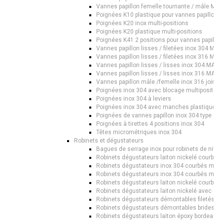
Vannes papillon femelle tournante / mâle M
Poignées K10 plastique pour vannes papillon
Poignées K20 inox multi-positions
Poignées K20 plastique multi-positions
Poignées K41 2 positions pour vannes papillo
Vannes papillon lisses / filetées inox 304 M
Vannes papillon lisses / filetées inox 316 M
Vannes papillon lisses / lisses inox 304 MA
Vannes papillon lisses / lisses inox 316 MA
Vannes papillon mâle /femelle inox 316 joi
Poignées inox 304 avec blocage multipositio
Poignées inox 304 à leviers
Poignées inox 304 avec manches plastiques
Poignées de vannes papillon inox 304 type 1
Poignées à tirettes 4 positions inox 304
Têtes micrométriques inox 304
Robinets et dégustateurs
Bagues de serrage inox pour robinets de nive
Robinets dégustateurs laiton nickelé courb
Robinets dégustateurs inox 304 courbés mâl
Robinets dégustateurs inox 304 courbés m
Robinets dégustateurs laiton nickelé courb
Robinets dégustateurs laiton nickelé avec 
Robinets dégustateurs démontables filetés
Robinets dégustateurs démontables brides 
Robinets dégustateurs laiton époxy bordea