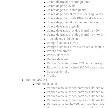
Joints de trappes rectangulaires
Joints de porte Ovale
Joints de porte Rectangulaire
Joints de portes et trappes rectangulaires au
Joints de porte Ronde DN400 à double rebord
Joints de portes et trappes au mètre rond par
Joints de trappes type B
Joints de trappes rondes diamètre 400
Joints de trappes rondes diamètre 440x310
Trépieds inox réglables
Pompe à air pour cuves
Pompe à air pour cuves GM avec support inox
Potence pivotante
Portes et trappes
Règles de niveau
Raccords polyéthylène GAS pour cuves grilla
Raccords polyéthylène MACON pour cuves gri
Supports échelle
Treuils
Vannes MACON
Vannes à boule
Vannes à boule brides carrées x filetées MAC
Vannes à boule brides carrées x filetées MAC
Vannes à boule brides carrées x filetées MAC
Vannes à boule brides carrées x filetées MAC
Vannes à boule MACON démontables brides ca