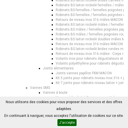
Robinets BS laiton nickelé brides carrées t
Robinets BS laiton nickelé femelles / mâles
Robinets BS femelles / femelles poignées pa
Robinets BS femelles / femelles poignées r
Retours de niveau inox 316 mâles MACON
Robinets BS laiton nickelé mâles / femelles
Robinets BS mâles / femelles poignées papil
Robinets BS mâles / femelles poignées roug
Robinets BS laiton nickelé doubles mâles M
Retours de niveau inox 316 mâles MACON
Robinets BS laiton nickelé brides rondes m
Retours de niveau inox 316 mâles - Corps r
Volants inox pour robinets dégustateurs et 
Volants polyéthylène pour robinets dégustat
Joints alimentaires
Joints vannes papillon FKM MACON
Kit 5 joints pour robinets niveau inox 316 + j
Kit 7 joints pour robinets niveau laiton + jo
Vannes SMS
Vannes à boule
Vannes à boule L à 3 voies avec attelages m
Nous utilisons des cookies pour vous proposer des services et des offres
Vannes à boule L à 3 voies avec attelages m
Vannes à boule T à 3 voies avec attelages m
adaptées.
Vannes à boule T à 3 voies avec attelages m
En continuant à naviguer, vous acceptez l'utilisation de cookies sur ce site.
Vannes à boule avec attelages femelles / mâ
Vannes à boule avec attelages lisses / fileté
J'accepte
Vannes à boule avec attelages lisses / lisse