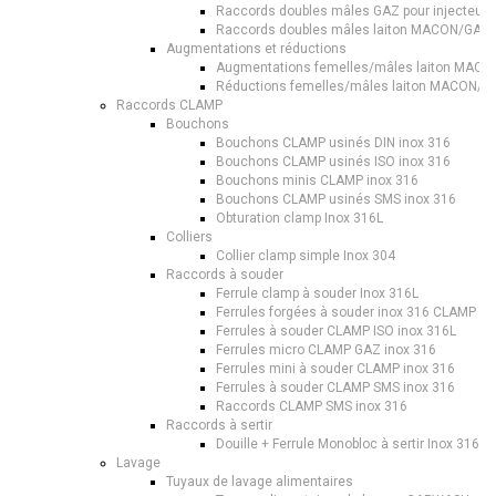
Raccords doubles mâles GAZ pour injecteurs
Raccords doubles mâles laiton MACON/GAZ
Augmentations et réductions
Augmentations femelles/mâles laiton MAC
Réductions femelles/mâles laiton MACON/G
Raccords CLAMP
Bouchons
Bouchons CLAMP usinés DIN inox 316
Bouchons CLAMP usinés ISO inox 316
Bouchons minis CLAMP inox 316
Bouchons CLAMP usinés SMS inox 316
Obturation clamp Inox 316L
Colliers
Collier clamp simple Inox 304
Raccords à souder
Ferrule clamp à souder Inox 316L
Ferrules forgées à souder inox 316 CLAMP
Ferrules à souder CLAMP ISO inox 316L
Ferrules micro CLAMP GAZ inox 316
Ferrules mini à souder CLAMP inox 316
Ferrules à souder CLAMP SMS inox 316
Raccords CLAMP SMS inox 316
Raccords à sertir
Douille + Ferrule Monobloc à sertir Inox 316
Lavage
Tuyaux de lavage alimentaires