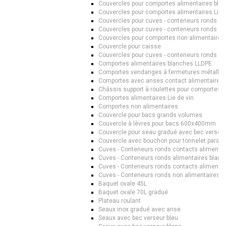
Couvercles pour comportes alimentaires bla
Couvercles pour comportes alimentaires Lie d
Couvercles pour cuves - conteneurs ronds al
Couvercles pour cuves - conteneurs ronds ali
Couvercles pour comportes non alimentaires
Couvercle pour caisse
Couvercles pour cuves - conteneurs ronds no
Comportes alimentaires blanches LLDPE
Comportes vendanges à fermetures métallis
Comportes avec anses contact alimentaire
Châssis support à roulettes pour comportes 
Comportes alimentaires Lie de vin
Comportes non alimentaires
Couvercle pour bacs grands volumes
Couvercle à lèvres pour bacs 600x400mm
Couvercle pour seau gradué avec bec verseu
Couvercle avec bouchon pour tonnelet parallé
Cuves - Conteneurs ronds contacts alimentai
Cuves - Conteneurs ronds alimentaires blan
Cuves - Conteneurs ronds contacts alimentair
Cuves - Conteneurs ronds non alimentaires
Baquet ovale 45L
Baquet ovale 70L gradué
Plateau roulant
Seaux inox gradué avec anse
Seaux avec bec verseur bleu