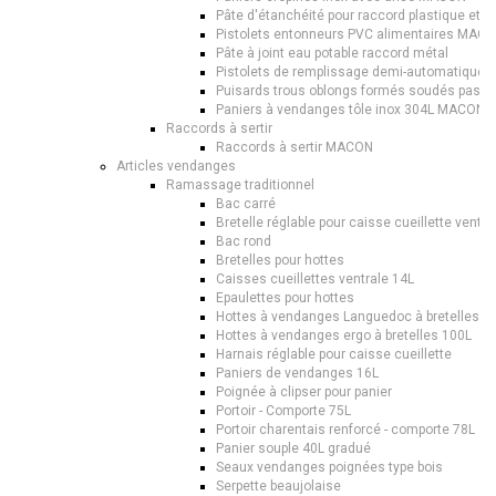
Pâte d'étanchéité pour raccord plastique et mé
Pistolets entonneurs PVC alimentaires MAC
Pâte à joint eau potable raccord métal
Pistolets de remplissage demi-automatique
Puisards trous oblongs formés soudés pass
Paniers à vendanges tôle inox 304L MACON
Raccords à sertir
Raccords à sertir MACON
Articles vendanges
Ramassage traditionnel
Bac carré
Bretelle réglable pour caisse cueillette ventra
Bac rond
Bretelles pour hottes
Caisses cueillettes ventrale 14L
Epaulettes pour hottes
Hottes à vendanges Languedoc à bretelles 8
Hottes à vendanges ergo à bretelles 100L
Harnais réglable pour caisse cueillette
Paniers de vendanges 16L
Poignée à clipser pour panier
Portoir - Comporte 75L
Portoir charentais renforcé - comporte 78L
Panier souple 40L gradué
Seaux vendanges poignées type bois
Serpette beaujolaise