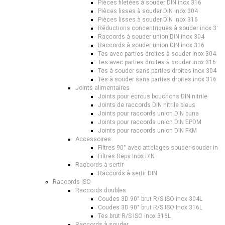
Pièces filetées à souder DIN inox 316
Pièces lisses à souder DIN inox 304
Pièces lisses à souder DIN inox 316
Réductions concentriques à souder inox 316
Raccords à souder union DIN inox 304
Raccords à souder union DIN inox 316
Tes avec parties droites à souder inox 304 DI
Tes avec parties droites à souder inox 316 DI
Tes à souder sans parties droites inox 304 DI
Tes à souder sans parties droites inox 316 DI
Joints alimentaires
Joints pour écrous bouchons DIN nitrile
Joints de raccords DIN nitrile bleus
Joints pour raccords union DIN buna
Joints pour raccords union DIN EPDM
Joints pour raccords union DIN FKM
Accessoires
Filtres 90° avec attelages souder-souder ino
Filtres Reps Inox DIN
Raccords à sertir
Raccords à sertir DIN
Raccords ISO
Raccords doubles
Coudes 3D 90° brut R/S ISO inox 304L
Coudes 3D 90° brut R/S ISO Inox 316L
Tes brut R/S ISO inox 316L
Raccords à souder