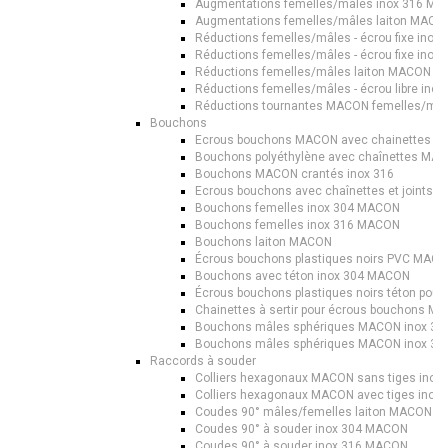
Augmentations femelles/mâles inox 316 M
Augmentations femelles/mâles laiton MACO
Réductions femelles/mâles - écrou fixe ino
Réductions femelles/mâles - écrou fixe ino
Réductions femelles/mâles laiton MACON
Réductions femelles/mâles - écrou libre in
Réductions tournantes MACON femelles/mâl
Bouchons
Ecrous bouchons MACON avec chainettes à 
Bouchons polyéthylène avec chaînettes MA
Bouchons MACON crantés inox 316
Ecrous bouchons avec chaînettes et joints 
Bouchons femelles inox 304 MACON
Bouchons femelles inox 316 MACON
Bouchons laiton MACON
Écrous bouchons plastiques noirs PVC MAC
Bouchons avec téton inox 304 MACON
Écrous bouchons plastiques noirs téton pou
Chainettes à sertir pour écrous bouchons M
Bouchons mâles sphériques MACON inox 30
Bouchons mâles sphériques MACON inox 31
Raccords à souder
Colliers hexagonaux MACON sans tiges inox 
Colliers hexagonaux MACON avec tiges inox 
Coudes 90° mâles/femelles laiton MACON
Coudes 90° à souder inox 304 MACON
Coudes 90° à souder inox 316 MACON