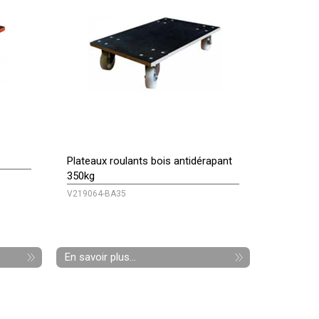
Plateaux roulants bois antidérapant
350kg
V219064-BA35
En savoir plus...