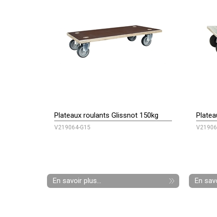
Plateaux roulants Glissnot 150kg
Platea
V219064-G15
V21906
En savoir plus...
En savo