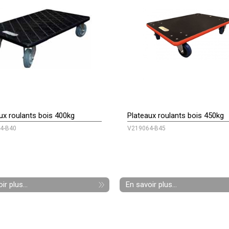
ux roulants bois 400kg
Plateaux roulants bois 450kg
4-B40
V219064-B45
ir plus...
En savoir plus...