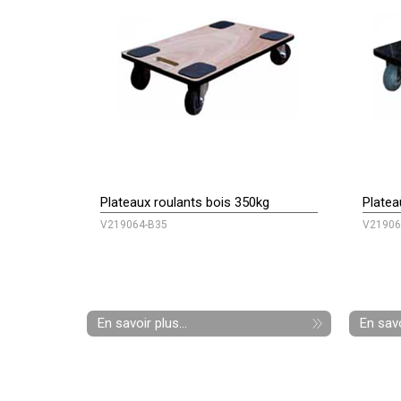
Plateaux roulants bois 350kg
Platea
V219064-B35
V21906
En savoir plus...
En savo