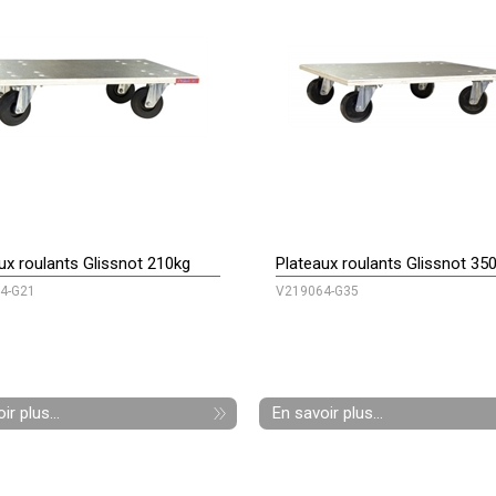
ux roulants Glissnot 210kg
Plateaux roulants Glissnot 35
4-G21
V219064-G35
ir plus...
En savoir plus...