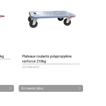
0kg
Plateaux roulants polypropylène
renforcé 210kg
V219064-P21
En savoir plus...