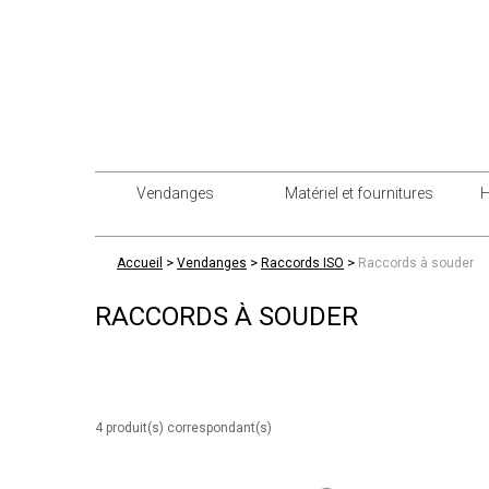
Vendanges
Matériel et fournitures
H
>
>
>
Accueil
Vendanges
Raccords ISO
Raccords à souder
RACCORDS À SOUDER
4 produit(s) correspondant(s)