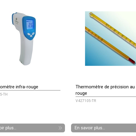
omètre infra-rouge
Thermomètre de précision au l
rouge
5-TH
V427105-TR
ir plus...
En savoir plus...