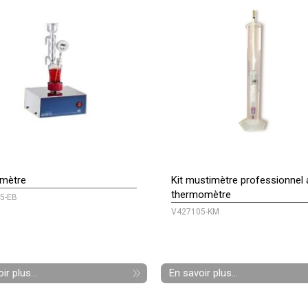
omètre
Kit mustimètre professionnel
thermomètre
5-EB
V427105-KM
ir plus...
En savoir plus...