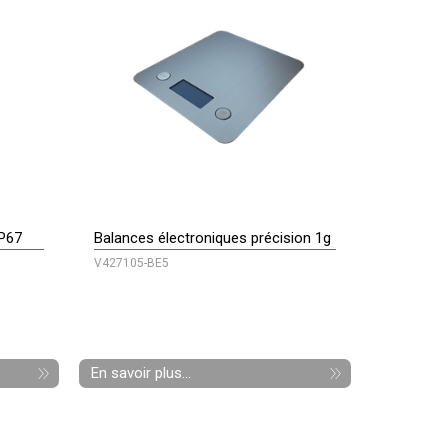
IP67
Balances électroniques précision 1g
V427105-BE5
En savoir plus...