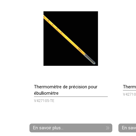
Thermomètre de précision pour
Therm
ébulliomètre
V42710
V427105-TE
En savoir plus...
En savo