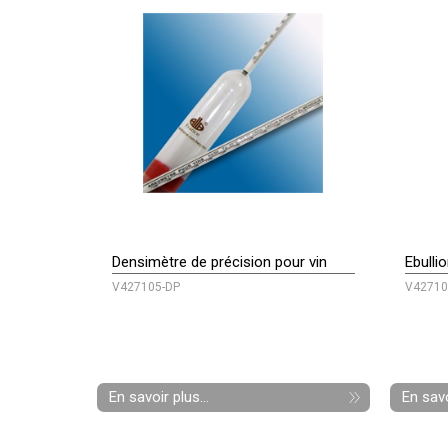
Densimètre de précision pour vin
Ebulli
V427105-DP
V42710
En savoir plus...
En savo