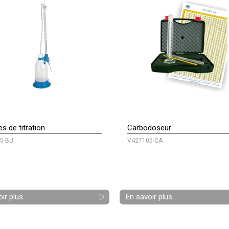
es de titration
Carbodoseur
5-BU
V427105-CA
ir plus...
En savoir plus...