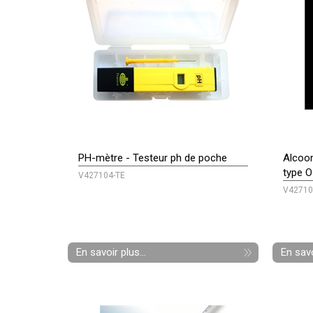
PH-mètre - Testeur ph de poche
Alcoom
type 
V427104-TE
V42710
En savoir plus...
En savo