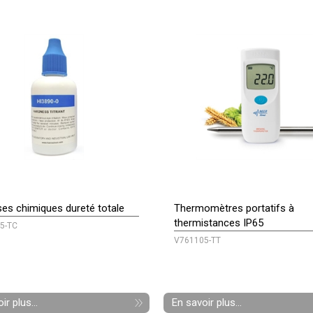
es chimiques dureté totale
Thermomètres portatifs à
thermistances IP65
5-TC
V761105-TT
ir plus...
En savoir plus...