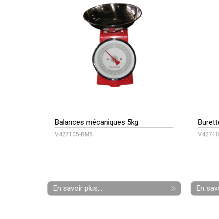
Balances mécaniques 5kg
Burett
V427105-BM5
V42710
En savoir plus...
En savo