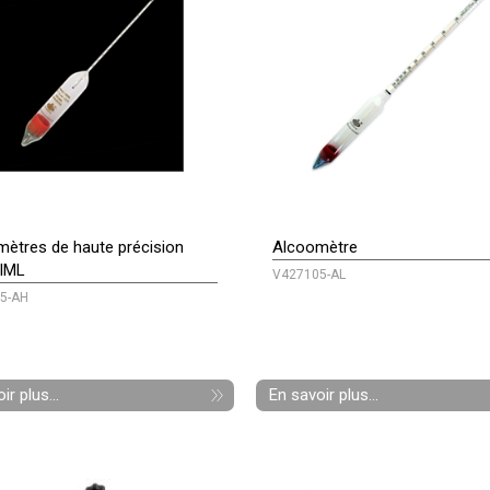
ètres de haute précision
Alcoomètre
OIML
V427105-AL
5-AH
ir plus...
En savoir plus...