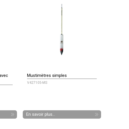
 avec
Mustimètres simples
V427105-MS
En savoir plus...