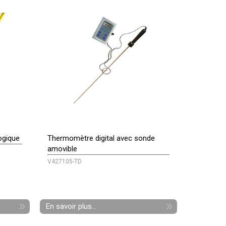
ogique
Thermomètre digital avec sonde
amovible
V427105-TD
En savoir plus...