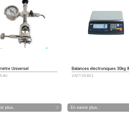
ètre Universel
Balances électroniques 30kg 
5-AU
V427105-BE3
ir plus...
En savoir plus...