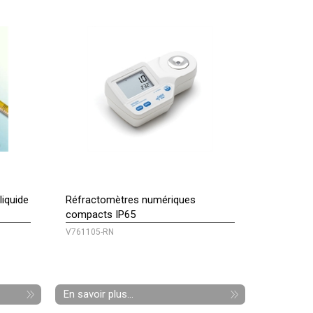
iquide
Réfractomètres numériques
compacts IP65
V761105-RN
En savoir plus...