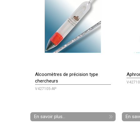
Alcoomètres de précision type
Aphrom
chercheurs
V42710
V427105-AP
En savoir plus...
En savo