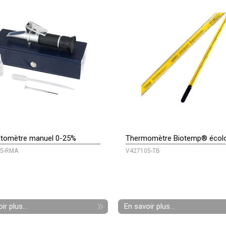
ctomètre manuel 0-25%
Thermomètre Biotemp® écol
5-RMA
V427105-TB
ir plus...
En savoir plus...