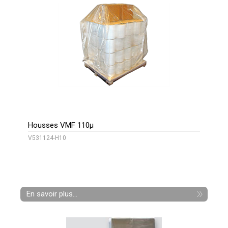
Housses VMF 110µ
V531124-H10
En savoir plus...