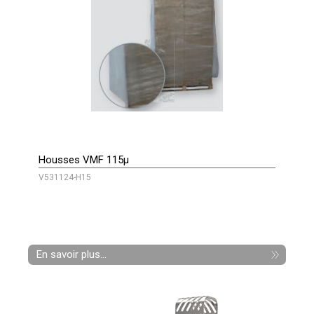
Housses VMF 115µ
V531124-H15
En savoir plus...