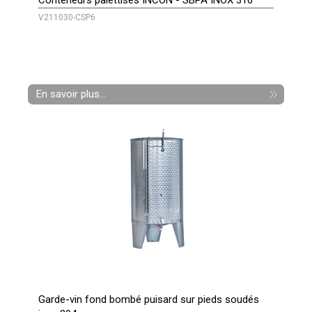
Conteneurs palettisés INCON - SBPA INOX 316
V211030-CSP6
En savoir plus...
Garde-vin fond bombé puisard sur pieds soudés