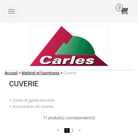
Toggle
navigation
>
>
Accueil
Matériel et fournitures
Cuverie
CUVERIE
Cuves et garde-vins inox
Accessoires de cuverie
71 produit(s) correspondant(s)
1
2