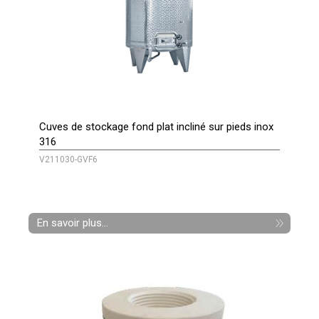
Cuves de stockage fond plat incliné sur pieds inox
316
V211030-GVF6
En savoir plus...